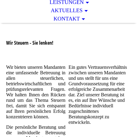
LEISTUNGEN
AKTUELLES
KONTAKT
Wir Steuern - Sie lenken!
Wir bieten unseren Mandanten
Ein gutes Vertrauensverhältnis
eine umfassende Betreuung in
zwischen unseren Man­dan­ten
allen steuerlichen,
und uns stellt für uns eine
betriebswirtschaftlichen und
Grund­vo­raus­set­zung für eine
prü­fungs­re­le­van­ten Fragen.
erfolgreiche Zusammenarbeit
Wir halten Ihnen den Rücken
dar. Ziel unserer Beratung ist
rund um das Thema Steuern
es, ein auf Ihre Wünsche und
frei, damit Sie sich entspannt
Bedürfnisse individuell
auf Ihren persönlichen Erfolg
zugeschnittenes
konzentrieren können.
Beratungskonzept zu
entwickeln.
Die persönliche Beratung und
die individuelle Betreuung